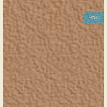
コ
ナ
女性・子供向けホームページ制作(神戸・明石)Sourire web studio
ン
ビ
テ
ゲ
MENU
ン
ー
ツ
シ
に
ョ
移
ン
動
に
移
HOME
新着情報
年末年始の営業について
動
2020年12月26日
年末年始の営業について
今年の年末年始の営業のお知らせです。