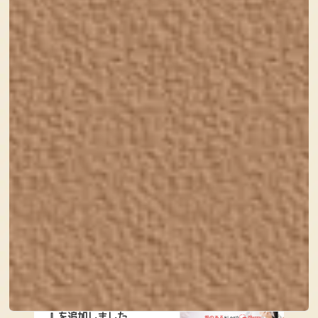
（火）より順次対応させていただきますので、何
卒ご了承くださいますようお願い申し上げます。
みなさま、お身体に気をつけてお過ごしください
ー！
前の記事
制作実績に『ぽたま様サ
イト 』を追加しました
2020年7月21日
次の記事
制作実績に『受験生の保
護者様向けアプリサイト
』を追加しました