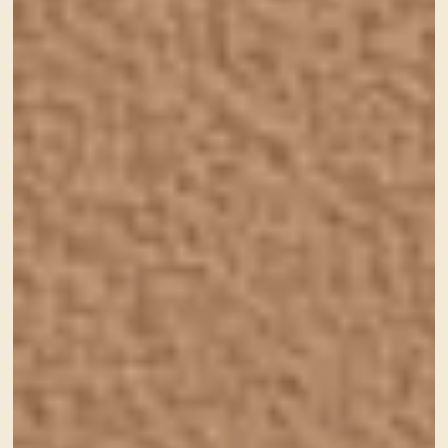
URL
https://sourire-web-studio.com
対応エリア
神戸市全域・明石市・西宮市・尼崎市、芦屋市・加古川
市・姫路市等兵庫県南部や大阪府などは直接お会いして
打ち合わせが可能です。遠方の方からのご依頼も承って
おります。直接お会いしての打ち合わせが難しい場合で
も、メール・チャット等で対応が可能です。 お気軽にご
相談下さい。