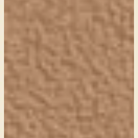
自己紹介
名前
今村 真理子
生まれ
1980年4月
好きなこと
・車。走る方です。最近は休業中ですが長年サーキット
走ってました♪FR車大好きです！