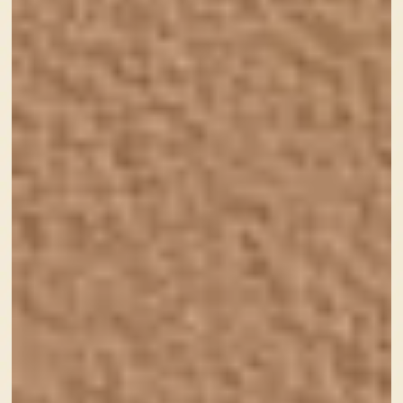
Sourire web studio(スリールウェブスタジオ)では『お
客様と笑顔になれるようなホームページを』を合言葉
に、
・女性・子どもをターゲットにしたお仕事をされてい
る方
・起業や開業して日々頑張るママさんや女性
・自社にWeb担当がいないものの、ホームページ運営
をがんばりたい個人様・企業様
・集客にホームページが必要だと感じているものの、