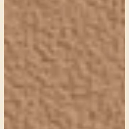
代表
今村 真理子
➡️Twitter
所在地
兵庫県神戸市東灘区
営業時間
10:00～19:00(土日祝祭日休み)
業務内容
ホームページ制作・WEB制作
に関わる業務全般
Webサイト デザイン／制作／企画／運営など