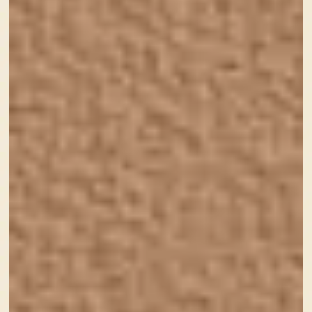
・バイク。Ninja250でボチボチとツーリングを楽しんで
います！楽しい！！
・音楽鑑賞。ROCKが一番好きですが、J-POPからクラ
シックや民族音楽などわりと雑食です。
・写真。CANON EOS Kiss X5とRICOH GRを使って子ど
もたちやスナップ写真を撮って楽しんでいます。
以前自宅で飼っていたハリネズミのアルバムサイトはこ
ちら➡️
ハリネズミとの日常フォトブログ。ちょもフォト
島
・コーヒー。毎朝ネルで淹れるコーヒーで、１日がスタ
ートしています。
2人の子ども＋ポメラニアン＋ハチワレにゃんこと一緒
に、毎日騒がしく生活しているおかーちゃんです。
Sourireのコンセプトでもある『笑顔』は『毎日笑顔で生
きていこう』というわたし自身の人生の目標でもありま