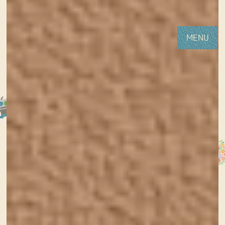
コ
ナ
女性・子供向けホームページ制作(神戸・明石)Sourire web studio
ン
ビ
テ
ゲ
MENU
ン
ー
ツ
シ
に
ョ
移
ン
動
に
移
ABOUT
動
HOME
ABOUT