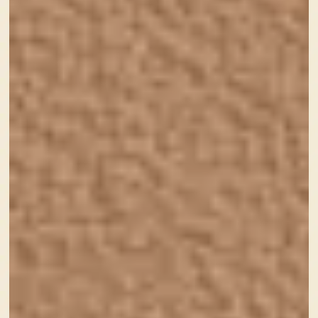
ですが、子どもとの時間をしっかりと作りたい！そのた
めの努力なら何でもするで！という勢いで立ち上げたの
がSourire web studioです。
以来、同じような女性の方や そんな女性のためのお仕
事をされている方の支えもあり 今日までフリーランス
のWEBデザイナーとして活動を続けています。
名称
Sourire web studio(ｽﾘｰﾙ ｳｪﾌﾞ ｽﾀｼﾞｵ)
事業形態
個人事業主・フリーランス