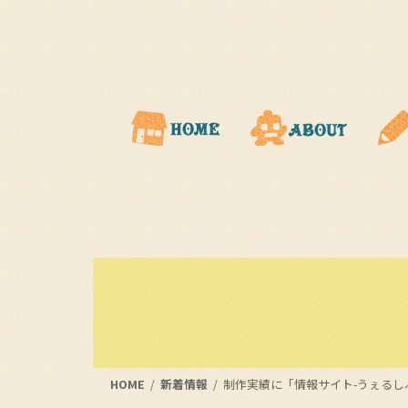
コ
ナ
ン
ビ
テ
ゲ
ン
ー
ツ
シ
に
ョ
移
ン
動
に
移
動
HOME
新着情報
制作実績に「情報サイト-うぇるし