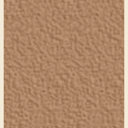
静岡県東部を舞台に、おもしろいことを見つけ・
集め・時には作っていく、オルタナティブ系（な
んでもあり）娯楽サイトです。
イラストレーターさんのかわいらしい猫のイラス
トを提供していただき、それを元にロゴやアイコ
ンを含めてデザインしました。
猫のイラストがとてもかわいかったので、すごく
楽しくデザインさせていただきました♪
更新はご本人がされるということなので、今後ど
んなふうに進化していくのか楽しみですね！
制作実績 いずねこ探偵者様
前の記事