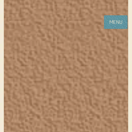
コ
ナ
女性・子供向けホームページ制作(神戸・明石)Sourire web studio
ン
ビ
テ
ゲ
MENU
ン
ー
ツ
シ
に
ョ
移
ン
動
に
移
HOME
新着情報
制作事例に「いずねこ探偵社様」を追加しました
動
2013年9月12日
制作事例に「いずねこ探偵社様」
を追加しました