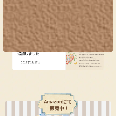
制作事例に『神戸エクス
テリア様』を追加しまし
た
2013年8月2日
次の記事
制作事例に「リラクゼー
ションサロンChobi様」を
追加しました
2013年12月7日