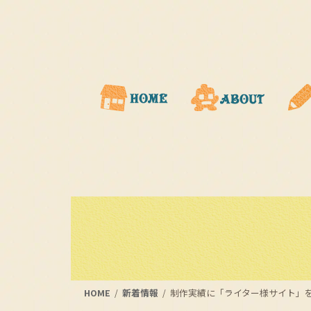
コ
ナ
ン
ビ
テ
ゲ
ン
ー
ツ
シ
に
ョ
移
ン
動
に
移
動
HOME
新着情報
制作実績に「ライター様サイト」