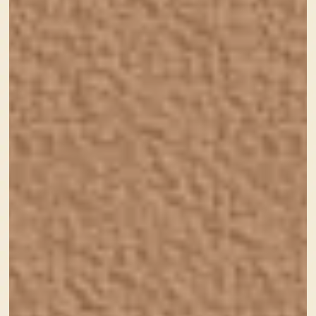
booties, toys – on white table top-down frame.
我が家には縁がなくなってかなり時間が経過してい
る、ベビー服。
友人や親戚の子供が生まれるたびに、ウッキウキでベ
ビー服売り場にプレゼントを選びに行きます(笑)
小ぶりな作りと、ベビー服ならではのふわっとしたカ
ラーリング！
『角』がない、丸っとしたフォルム。
そして安心安全柔らか素材。
赤ちゃんのなめらかな柔らか肌を連想させますね
え〜！
擁護意欲刺激されまくりのアイテムです(°▽°)