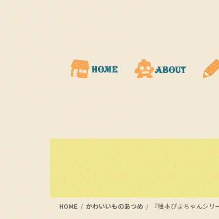
コ
ナ
ン
ビ
テ
ゲ
ン
ー
ツ
シ
に
ョ
移
ン
動
に
移
動
HOME
かわいいものあつめ
『絵本ぴよちゃんシリ