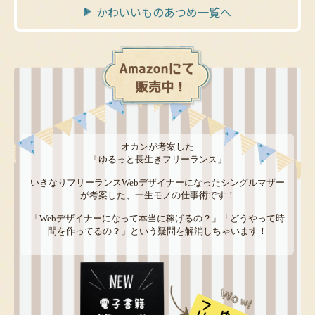
かわいいものあつめ一覧へ
オカンが考案した
「ゆるっと長生きフリーランス」
いきなりフリーランスWebデザイナーになったシングルマザー
が考案した、一生モノの仕事術です！
「Webデザイナーになって本当に稼げるの？」「どうやって時
間を作ってるの？」という疑問を解消しちゃいます！