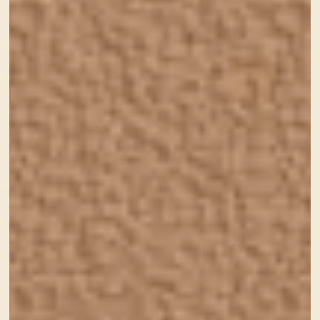
神戸市の王子動物園では、本当にお手軽にパンダを見
ることができます。
子供の頃からパンダがいる事を当たり前だと思ってた
んですよね(^o^;)
実は珍しいのだと知ったのは大人になってからです(；
´∀｀)
そしていま動物園にいるパンダのタンタンが、高齢と
いうことで近日中国に帰ることが決まったそうで
す・・・
そして、タンタンに感謝を！というキャンペーンが展
開されておりまして。
そのキャンペーンポスターです。
タンタンの背中がまたキュートですねえ～(
´ω`
)
そしてこのロゴ。