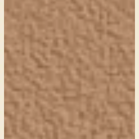
パンダの白黒をシルエットのみで表現していて、フォ
ルムも丸っこくて愛らしい( *´艸`)
カラーを使わず、汎用性も再現性もバツグン。
ロゴデザインは本当に奥が深いなあ～と、思わずスマ
ホで写真を撮った1枚です。
パンダに興味がある方、ぜひ今のうちに王子動物園へ
どうぞ！
それでは、次回のかわいいものあつめで会いましょ
う！