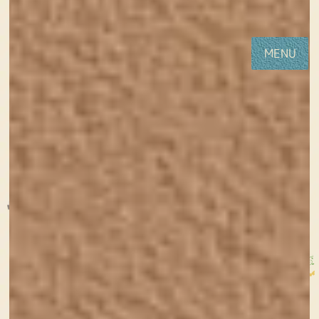
コ
ナ
女性・子供向けホームページ制作(神戸・明石)Sourire web studio
ン
ビ
テ
ゲ
MENU
ン
ー
ツ
シ
に
ョ
移
ン
動
に
移
HOME
かわいいものあつめ
シルエットで表現されたパンダのロゴ
動
シルエットで表現されたパンダのロ
ゴ