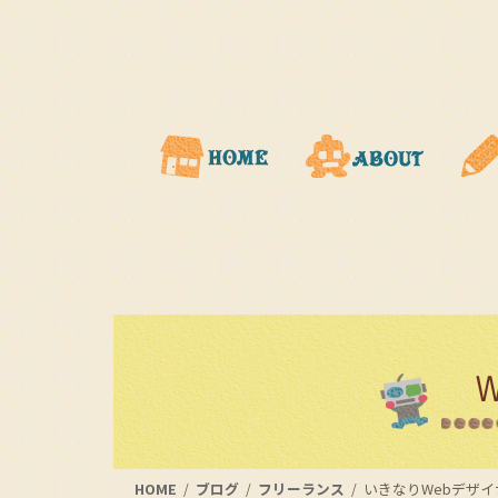
コ
ナ
ン
ビ
テ
ゲ
ン
ー
ツ
シ
に
ョ
移
ン
動
に
移
動
HOME
ブログ
フリーランス
いきなりWebデザ