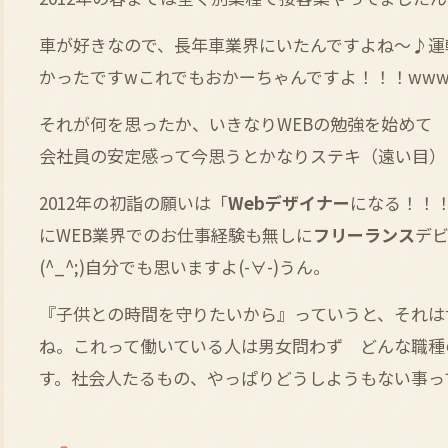
車が好きなので、長年車業界にいたんですよね～♪運
かったですwこれでもおかーちゃんですよ！！！www今
それが何を思ったか、いきなりWEBの勉強を始めて
会社員の安定感って今思うとかなりステキ（遠い目）
2012年の初詣の願いは「
Webデザイナー
になる！！！
にWEB業界でのお仕事経験も無しに
フリーランス
デ
(^_^;)自分でも思いますよ(-∀-)うん。
『子供との時間を守りたいから』っていうと、それは
ね。これって働いている人は男女問わず どんな職種
す。社会人たるもの、やっぱりどうしようもない事っ