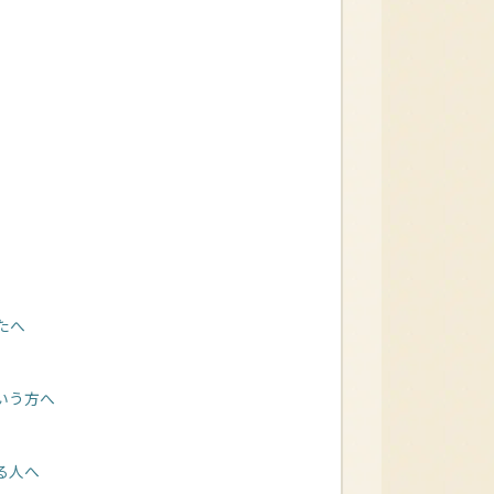
たへ
いう方へ
る人へ