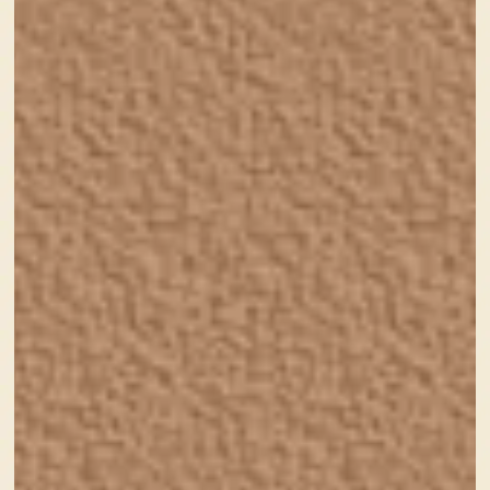
水曜のゆるっとランチとーく🍙2023年まとめ
2023年12月28日
X(旧Twitter)にて、毎週水曜日のお昼12時からや
っているスペース【水曜のゆるっとランチとー
く】📻 毎週ゲスト様をお呼びして、あれやこれや
とおしゃべりをしております。 2023年の7月後半
からはじま...
続きを読む