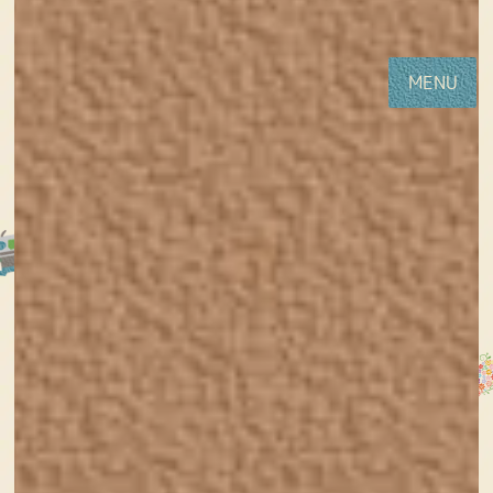
コ
ナ
女性・子供向けホームページ制作(神戸・明石)Sourire web studio
ン
ビ
テ
ゲ
MENU
ン
ー
ツ
シ
に
ョ
移
ン
動
に
移
動
Webデザイナーと子供の生活ブ
ログ
HOME
ブログ
音声配信