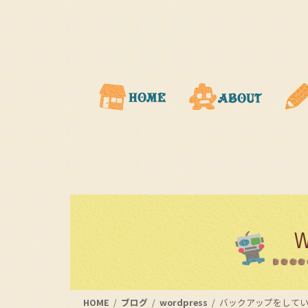
コ
ナ
ン
ビ
テ
ゲ
ン
ー
ツ
シ
に
ョ
移
ン
動
に
移
動
HOME
ブログ
wordpress
バックアップをして