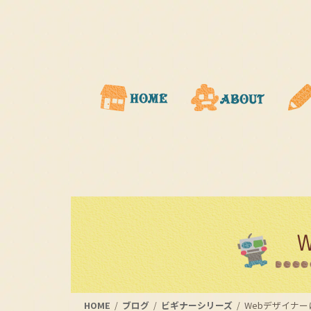
コ
ナ
ン
ビ
テ
ゲ
ン
ー
ツ
シ
に
ョ
移
ン
動
に
移
動
HOME
ブログ
ビギナーシリーズ
Webデザイナ